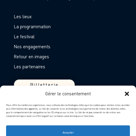
Les lieux
La programmation
Le festival
Nos engagements
Retour en images
Les partenaires
Billetterie
Gérer le consentement
Devenir partenaire
Pour offrir les meilleures expériences, nous utilisons des technologies telles que les cookies pour stocker et/ou accéder
aux informations des appareils. Le fait de consentir à ces technologies nous permettra de traiter des données telles
Entreprises
que le comportement de navigation ou les ID uniques sur ce site. Le fait de ne pas consentir ou de retirer son
consentement peut avoir un effet négatif sur certaines caractéristiques et fonctions.
Mentions légales
Politique de confidentialité
Accepter