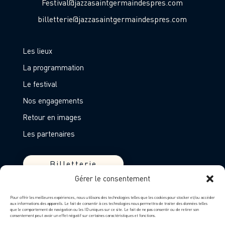
Festival@jazzasaintgermaindespres.com
billetterie@jazzasaintgermaindespres.com
Les lieux
La programmation
Le festival
Nos engagements
Retour en images
Les partenaires
Billetterie
Gérer le consentement
Devenir partenaire
Pour offrir les meilleures expériences, nous utilisons des technologies telles que les cookies pour stocker et/ou accéder
aux informations des appareils. Le fait de consentir à ces technologies nous permettra de traiter des données telles
Entreprises
que le comportement de navigation ou les ID uniques sur ce site. Le fait de ne pas consentir ou de retirer son
consentement peut avoir un effet négatif sur certaines caractéristiques et fonctions.